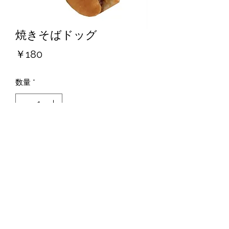
焼きそばドッグ
価
￥180
格
数量
*
カートに追加する
特定非営利活動法人 福祉苑リーベの会
©2021 by マイサイト。Wix.com で作成されました。